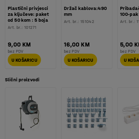
Plastični privjesci
Držač kablova:490
Pribadač
za ključeve: paket
mm
100-pak
od 50 kom : 5 boja
Art. br.
:
151042
Art. br.
:
1
Art. br.
:
101271
9,00 KM
16,00 KM
5,00 
bez PDV
bez PDV
bez PDV
U KOŠARICU
U KOŠARICU
U KOŠ
Slični proizvodi