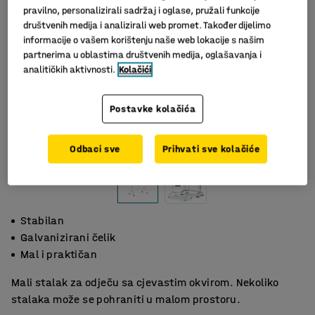
pravilno, personalizirali sadržaj i oglase, pružali funkcije
društvenih medija i analizirali web promet. Također dijelimo
informacije o vašem korištenju naše web lokacije s našim
partnerima u oblastima društvenih medija, oglašavanja i
analitičkih aktivnosti.
Kolačići
Postavke kolačića
Odbaci sve
Prihvati sve kolačiće
Stabilan
Galvanizirani čelik
Mal i praktičan
Mali stalak za odječu sa cjevastim okvirom. Nekoliko
stalaka može se pohraniti u malom prostoru.