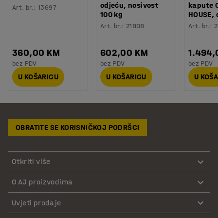
odjeću, nosivost
kapute 
Art. br.
:
13697
100 kg
HOUSE, 
Art. br.
:
21808
Art. br.
:
2
360,00 KM
602,00 KM
1.494
bez PDV
bez PDV
bez PDV
U KOŠARICU
U KOŠARICU
U KOŠ
OBRATITE SE KORISNIČKOJ PODRŠCI
Otkriti više
O AJ proizvodima
Uvjeti prodaje