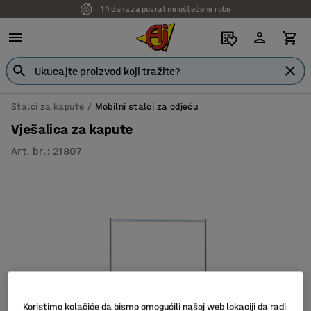
14 dana za povrat ne oštećene robe
Stalci za kapute
Mobilni stalci za odjeću
Vješalica za kapute
Art. br.
:
21807
Koristimo kolačiće da bismo omogućili našoj web lokaciji da radi