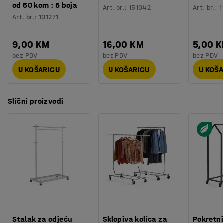
od 50 kom : 5 boja
Art. br.
:
151042
Art. br.
:
1
Art. br.
:
101271
9,00 KM
16,00 KM
5,00 
bez PDV
bez PDV
bez PDV
U KOŠARICU
U KOŠARICU
U KOŠ
Slični proizvodi
Stalak za odjeću
Sklopiva kolica za
Pokretni