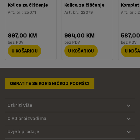
Kolica za čišćenje
Kolica za čišćenje
Komplet 
Art. br.
:
25071
Art. br.
:
22079
Art. br.
:
2
897,00 KM
994,00 KM
587,0
bez PDV
bez PDV
bez PDV
U KOŠARICU
U KOŠARICU
U KOŠ
OBRATITE SE KORISNIČKOJ PODRŠCI
Otkriti više
O AJ proizvodima
Uvjeti prodaje