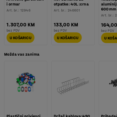
i ormar
otpatke: 40L :crna
aluminij
600 mm
Art. br.
:
12946
Art. br.
:
246601
Art. br.
:
2
1.307,00 KM
133,00 KM
164,0
bez PDV
bez PDV
bez PDV
U KOŠARICU
U KOŠARICU
U KOŠ
Možda vas zanima
Plastični privjesci
Držač kablova:490
Pribadač