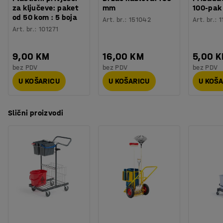
za ključeve: paket
mm
100-pak
od 50 kom : 5 boja
Art. br.
:
151042
Art. br.
:
1
Art. br.
:
101271
9,00 KM
16,00 KM
5,00 
bez PDV
bez PDV
bez PDV
U KOŠARICU
U KOŠARICU
U KOŠ
Slični proizvodi