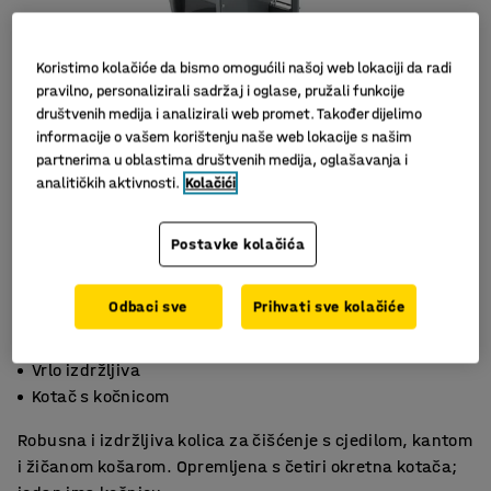
Koristimo kolačiće da bismo omogućili našoj web lokaciji da radi
pravilno, personalizirali sadržaj i oglase, pružali funkcije
društvenih medija i analizirali web promet. Također dijelimo
informacije o vašem korištenju naše web lokacije s našim
partnerima u oblastima društvenih medija, oglašavanja i
analitičkih aktivnosti.
Kolačići
Slični proizvodi
Postavke kolačića
Odbaci sve
Prihvati sve kolačiće
Učinkovito cjedilo
Vrlo izdržljiva
Kotač s kočnicom
Robusna i izdržljiva kolica za čišćenje s cjedilom, kantom
i žičanom košarom. Opremljena s četiri okretna kotača;