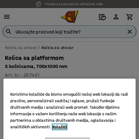
14 dana za povrat ne oštećene robe
Kolica za utovar
Kolica za utovar
Kolica sa platformom
S kočnicama, 700x1000 mm
Art. br.
:
257451
Koristimo kolačiće da bismo omogućili našoj web lokaciji da radi
pravilno, personalizirali sadržaj i oglase, pružali funkcije
društvenih medija i analizirali web promet. Također dijelimo
informacije o vašem korištenju naše web lokacije s našim
partnerima u oblastima društvenih medija, oglašavanja i
analitičkih aktivnosti.
Kolačići