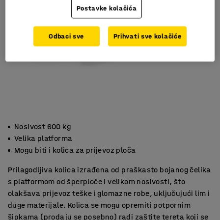
Postavke kolačića
Odbaci sve
Prihvati sve kolačiće
Nosivost 600 kg
Velika platforma
Mogu biti i kolica za prijevoz ploča
Prilagodljiva kolica izrađena od praškasto bojanog čelika
s platformom od šperploče i velikom nosivosti, što
olakšava prijevoz teške i glomazne robe, uključujući lim i
duge materijale. Kolica se mogu opremiti potpornim
šipkama (prodaju se posebno) radi zaštite tereta koji se