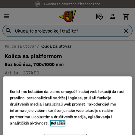
14 dana za povrat ne oštećene robe
Kolica za utovar
Kolica za utovar
Kolica sa platformom
Bez kočnica, 700x1000 mm
Art. br.
:
257450
Koristimo kolačiće da bismo omogućili našoj web lokaciji da radi
pravilno, personalizirali sadržaj i oglase, pružali funkcije
društvenih medija i analizirali web promet. Također dijelimo
informacije o vašem korištenju naše web lokacije s našim
partnerima u oblastima društvenih medija, oglašavanja i
analitičkih aktivnosti.
Kolačići