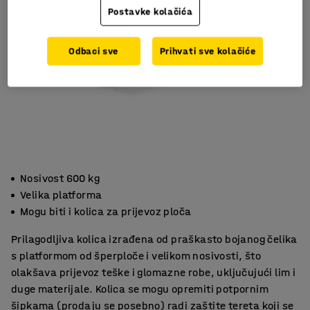
Postavke kolačića
Odbaci sve
Prihvati sve kolačiće
Nosivost 600 kg
Velika platforma
Mogu biti i kolica za prijevoz ploča
Prilagodljiva kolica izrađena od praškasto bojanog čelika
s platformom od šperploče i velikom nosivosti, što
olakšava prijevoz teške i glomazne robe, uključujući lim i
duge materijale. Kolica se mogu opremiti potpornim
šipkama (prodaju se posebno) radi zaštite tereta koji se