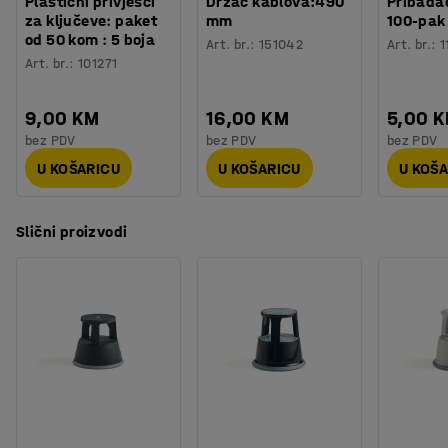
Plastični privjesci
Držač kablova:490
Pribadač
za ključeve: paket
mm
100-pak
od 50 kom : 5 boja
Art. br.
:
151042
Art. br.
:
1
Art. br.
:
101271
9,00 KM
16,00 KM
5,00 
bez PDV
bez PDV
bez PDV
U KOŠARICU
U KOŠARICU
U KOŠ
Slični proizvodi