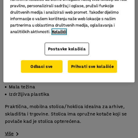
pravilno, personalizirali sadržaj i oglase, pružali funkcije
društvenih medija i analizirali web promet. Također dijelimo
informacije o vašem korištenju naše web lokacije s našim
partnerima u oblastima društvenih medija, oglašavanja i
analitičkih aktivnosti.
Kolačići
Postavke kolačića
Odbaci sve
Prihvati sve kolačiće
Kotači s oprugom
Mala težina
Izdržljiva plastika
Praktična, mobilna stolica/hoklica idealna za arhive,
skladišta i trgovine. Stolica ima opružne kotače koji se
povlače kad je stolica opterećena.
Više