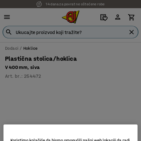
14 dana za povrat ne oštećene robe
Dodaci
Hoklice
Plastična stolica/hoklica
V 400 mm, siva
Art. br.
:
254472
Koristimo kolačiće da bismo omogućili našoj web lokaciji da radi