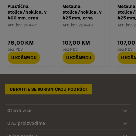
Plastična
Metalna
Metalna
stolica/hoklica, V
stolica/hoklica, V
stolica/
400 mm, crna
425 mm, crna
425 mm,
Art. br.
:
254471
Art. br.
:
254481
Art. br.
:
78,00 KM
107,00 KM
107,00
bez PDV
bez PDV
bez PDV
U KOŠARICU
U KOŠARICU
U KOŠ
OBRATITE SE KORISNIČKOJ PODRŠCI
Otkriti više
O AJ proizvodima