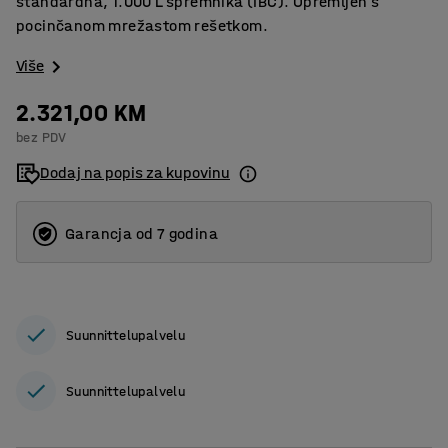
standardna, 1.000 L spremnika (IBC). Opremljen s
pocinčanom mrežastom rešetkom.
Više
2.321,00 KM
bez PDV
Dodaj na popis za kupovinu
Garancja od 7 godina
Suunnittelupalvelu
Suunnittelupalvelu