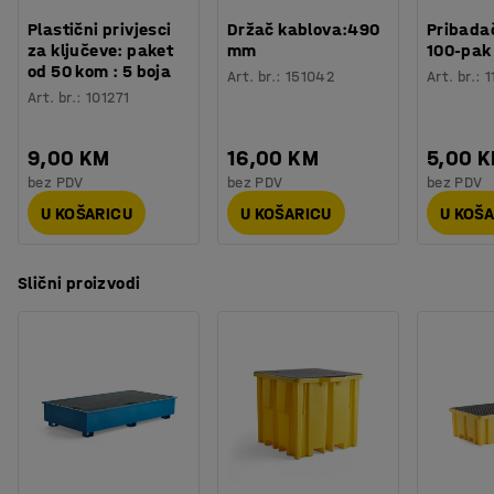
Plastični privjesci
Držač kablova:490
Pribadač
za ključeve: paket
mm
100-pak
od 50 kom : 5 boja
Art. br.
:
151042
Art. br.
:
1
Art. br.
:
101271
9,00 KM
16,00 KM
5,00 
bez PDV
bez PDV
bez PDV
U KOŠARICU
U KOŠARICU
U KOŠ
Slični proizvodi