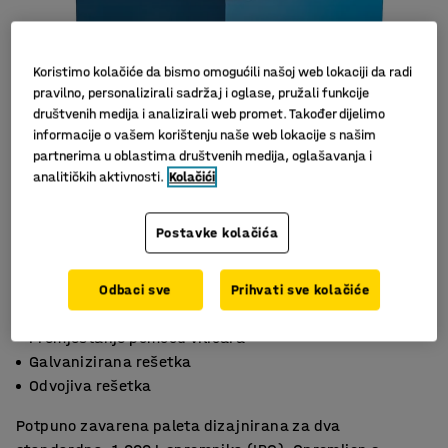
Koristimo kolačiće da bismo omogućili našoj web lokaciji da radi
pravilno, personalizirali sadržaj i oglase, pružali funkcije
društvenih medija i analizirali web promet. Također dijelimo
informacije o vašem korištenju naše web lokacije s našim
partnerima u oblastima društvenih medija, oglašavanja i
analitičkih aktivnosti.
Kolačići
Postavke kolačića
Odbaci sve
Prihvati sve kolačiće
Premještanje pomoću viličara
Galvanizirana rešetka
Odvojiva rešetka
Potpuno zavarena paleta dizajnirana za dva