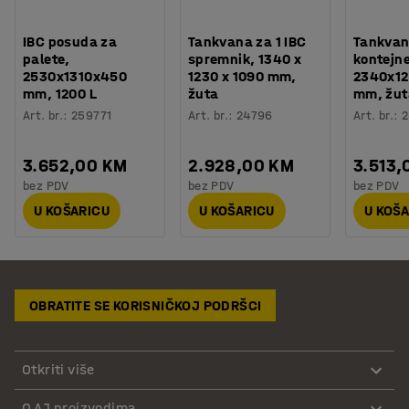
IBC posuda za
Tankvana za 1 IBC
Tankvan
palete,
spremnik, 1340 x
kontejne
2530x1310x450
1230 x 1090 mm,
2340x12
mm, 1200 L
žuta
mm, žut
Art. br.
:
259771
Art. br.
:
24796
Art. br.
:
2
3.652,00 KM
2.928,00 KM
3.513,
bez PDV
bez PDV
bez PDV
U KOŠARICU
U KOŠARICU
U KOŠ
OBRATITE SE KORISNIČKOJ PODRŠCI
Otkriti više
O AJ proizvodima