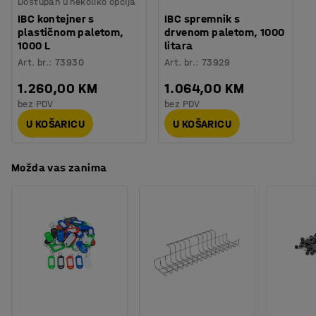
Dostupan u nekoliko opcija
IBC kontejner s
IBC spremnik s
plastičnom paletom,
drvenom paletom, 1000
1000 L
litara
Art. br.
:
73930
Art. br.
:
73929
1.260,00 KM
1.064,00 KM
bez PDV
bez PDV
U KOŠARICU
U KOŠARICU
Možda vas zanima