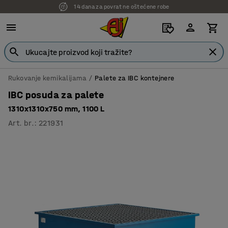
14 dana za povrat ne oštećene robe
Rukovanje kemikalijama
Palete za IBC kontejnere
IBC posuda za palete
1310x1310x750 mm, 1100 L
Art. br.
:
221931