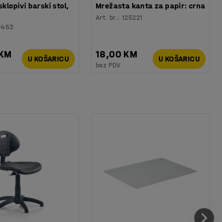
sklopivi barski stol,
Mrežasta kanta za papir: crna
Art. br.
:
125221
6453
 KM
18,00 KM
U KOŠARICU
U KOŠARICU
bez PDV