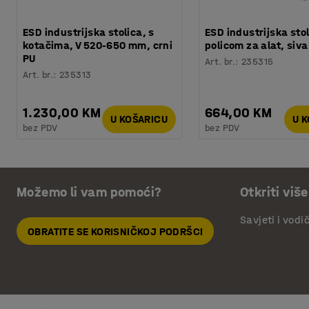
ESD industrijska stolica, s
ESD industrijska stol
kotačima, V 520-650 mm, crni
policom za alat, siv
PU
Art. br.
:
235315
Art. br.
:
235313
1.230,00 KM
664,00 KM
U KOŠARICU
U 
bez PDV
bez PDV
Možemo li vam pomoći?
Otkriti više
Savjeti i vodi
OBRATITE SE KORISNIČKOJ PODRŠCI