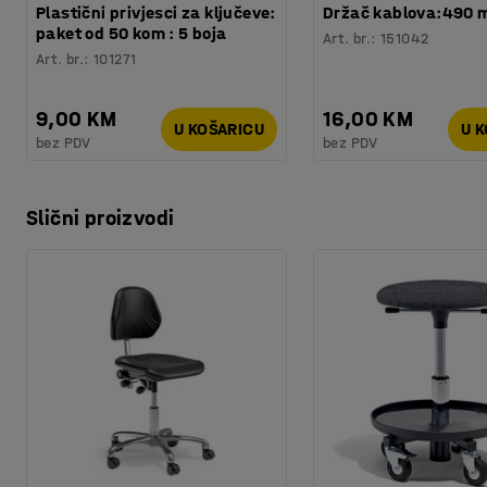
Plastični privjesci za ključeve:
Držač kablova:490
paket od 50 kom : 5 boja
Art. br.
:
151042
Art. br.
:
101271
9,00 KM
16,00 KM
U KOŠARICU
U 
bez PDV
bez PDV
Slični proizvodi