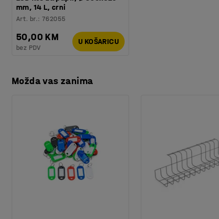
mm, 14 L, crni
Art. br.
:
762055
50,00 KM
U KOŠARICU
bez PDV
Možda vas zanima