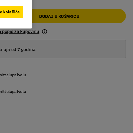
ve kolačiće
DODAJ U KOŠARICU
a popis za kupovinu
ncja od 7 godina
nittelupalvelu
nittelupalvelu