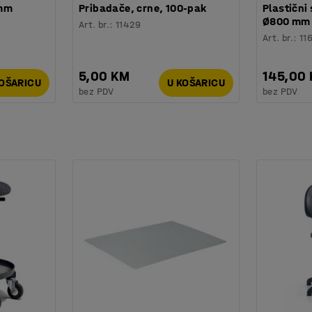
 mm
Pribadače, crne, 100-pak
Plastični 
Ø800 mm
Art. br.
:
11429
Art. br.
:
11
5,00 KM
145,00
KOŠARICU
U KOŠARICU
bez PDV
bez PDV