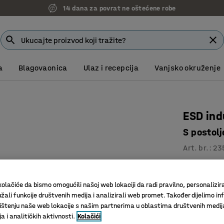
14 dana za povrat ne oštećene robe
a
Blagovaonica
Ulaz i recepcija
Vanjsko okruženje
ESD ind
S postol
Art. br.
:
23
Raspršuje
Stalak za
olačiće da bismo omogućili našoj web lokaciji da radi pravilno, personalizira
“Euromat
žali funkcije društvenih medija i analizirali web promet. Također dijelimo in
štenju naše web lokacije s našim partnerima u oblastima društvenih medij
1.395,
 i analitičkih aktivnosti.
Kolačići