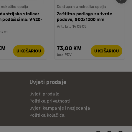
nekoliko opcija
Dostupan u nekoliko opcija
dustrijska stolica:
Zaštitna podloga za tvrde
m podlošcima: V420-
podove, 900x1200 mm
Art. br.
:
140905
8781
KM
73,00 KM
U KOŠARICU
U KOŠARICU
bez PDV
Uvjeti prodaje
Uvjeti prodaje
Politika privatnosti
Uvjeti kampanje i natjecanja
Politika kolačića