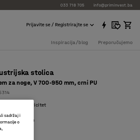
033 718 705
info@priminvest.ba
Prijavite se / Registrirajte se
Inspiracija/blog
Preporučujemo
ustrijska stolica
jem za noge, V 700-950 mm, crni PU
5314
 statički elektricitet
 noge
li sadržaj i
ic” mehanizam
formacije o
a,
00 KM