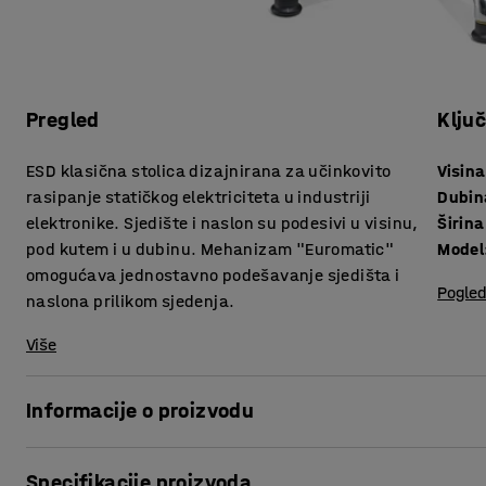
Pregled
Klju
ESD klasična stolica dizajnirana za učinkovito
Visina
rasipanje statičkog elektriciteta u industriji
Dubin
elektronike. Sjedište i naslon su podesivi u visinu,
Širina
pod kutem i u dubinu. Mehanizam "Euromatic"
Model
omogućava jednostavno podešavanje sjedišta i
Pogled
naslona prilikom sjedenja.
Više
Informacije o proizvodu
Industrijska stolica ESD klase koja je idealna za teža okruž
Specifikacije proizvoda
međunarodnim standardima.