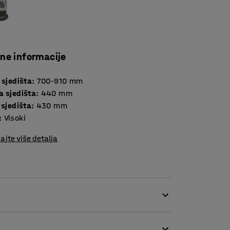
čne informacije
 sjedišta
:
700-910
mm
a sjedišta
:
440
mm
 sjedišta
:
430
mm
:
Visoki
ajte više detalja
enja, dizajnirana je kako bi udovoljila