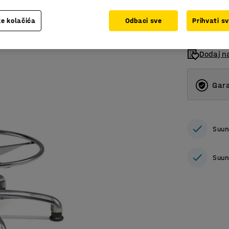
bez PDV
e kolačića
Odbaci sve
Prihvati s
Dodaj n
Gara
Suun
Suun