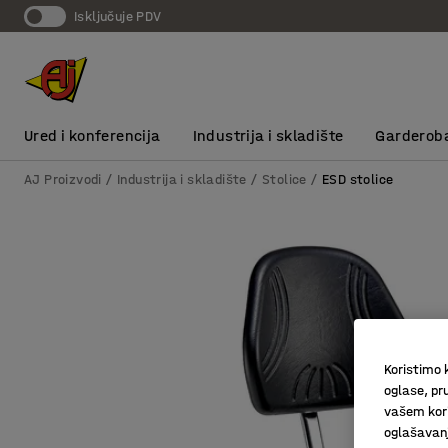
Isključuje PDV
Ured i konferencija
Industrija i skladište
Garderob
AJ Proizvodi
Industrija i skladište
Stolice
ESD stolice
Koristimo k
oglase, pru
vašem kori
oglašavanja