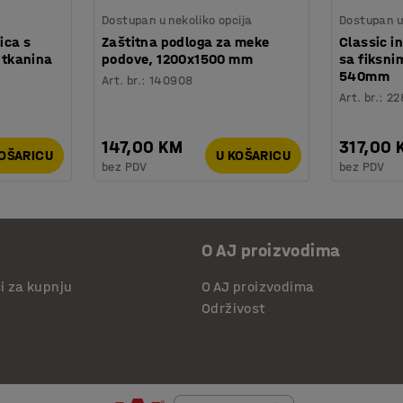
Dostupan u nekoliko opcija
Dostupan u 
ica s
Zaštitna podloga za meke
Classic in
a tkanina
podove, 1200x1500 mm
sa fiksni
540mm
Art. br.
:
140908
Art. br.
:
22
147,00 KM
317,00 
KOŠARICU
U KOŠARICU
bez PDV
bez PDV
O AJ proizvodima
či za kupnju
O AJ proizvodima
Održivost