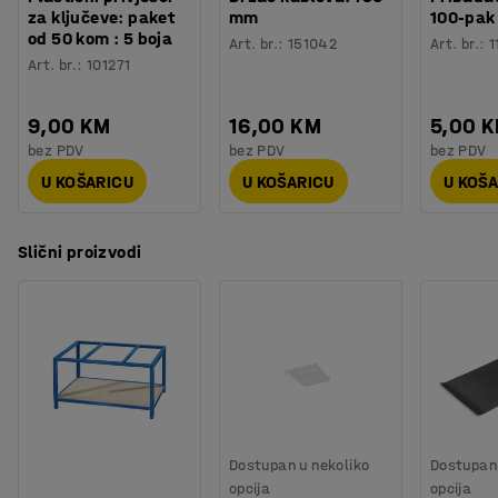
za ključeve: paket
mm
100-pak
od 50 kom : 5 boja
Art. br.
:
151042
Art. br.
:
1
Art. br.
:
101271
9,00 KM
16,00 KM
5,00 
bez PDV
bez PDV
bez PDV
U KOŠARICU
U KOŠARICU
U KOŠ
Slični proizvodi
Dostupan u nekoliko
Dostupan 
opcija
opcija