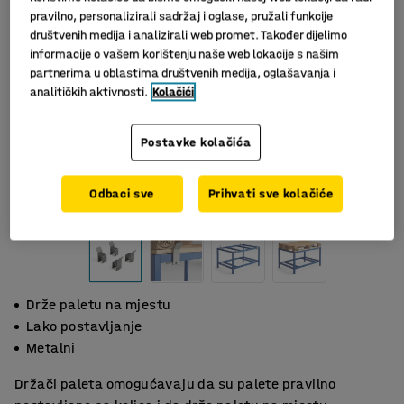
pravilno, personalizirali sadržaj i oglase, pružali funkcije
društvenih medija i analizirali web promet. Također dijelimo
informacije o vašem korištenju naše web lokacije s našim
partnerima u oblastima društvenih medija, oglašavanja i
analitičkih aktivnosti.
Kolačići
Postavke kolačića
Slični proizvodi
Odbaci sve
Prihvati sve kolačiće
Drže paletu na mjestu
Lako postavljanje
Metalni
Držači paleta omogućavaju da su palete pravilno