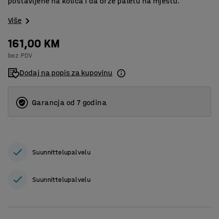
postavljene na kolica i da drže paletu na mjestu.
Više
161,00 KM
bez PDV
Dodaj na popis za kupovinu
Garancja od 7 godina
Suunnittelupalvelu
Suunnittelupalvelu