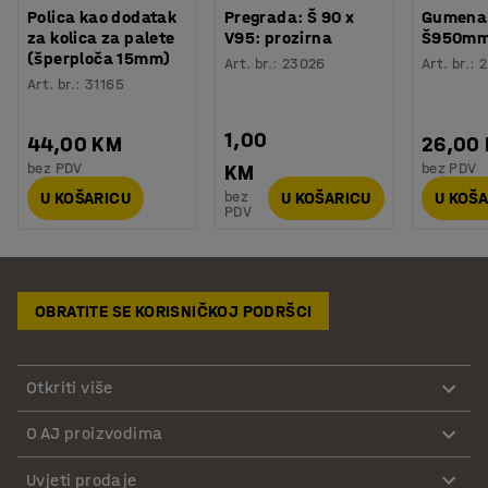
Polica kao dodatak
Pregrada: Š 90 x
Gumena 
za kolica za palete
V95: prozirna
Š950m
(šperploča 15mm)
Art. br.
:
23026
Art. br.
:
2
Art. br.
:
31165
1,00
44,00 KM
26,00
bez PDV
bez PDV
KM
bez
U KOŠARICU
U KOŠARICU
U KOŠ
PDV
OBRATITE SE KORISNIČKOJ PODRŠCI
Otkriti više
O AJ proizvodima
Uvjeti prodaje