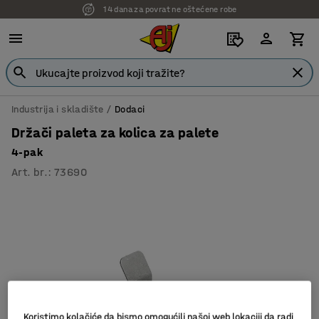
14 dana za povrat ne oštećene robe
7 godina garancije
Industrija i skladište
Dodaci
Držači paleta za kolica za palete
4-pak
Art. br.
:
73690
Koristimo kolačiće da bismo omogućili našoj web lokaciji da radi