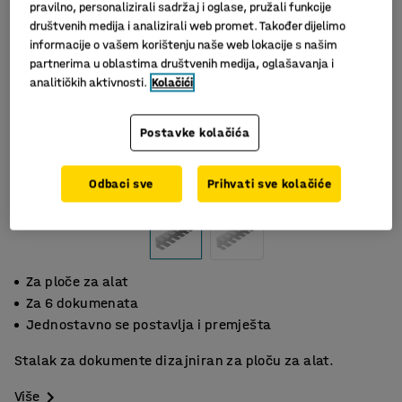
pravilno, personalizirali sadržaj i oglase, pružali funkcije
društvenih medija i analizirali web promet. Također dijelimo
informacije o vašem korištenju naše web lokacije s našim
partnerima u oblastima društvenih medija, oglašavanja i
analitičkih aktivnosti.
Kolačići
Postavke kolačića
Slični proizvodi
Odbaci sve
Prihvati sve kolačiće
Za ploče za alat
Za 6 dokumenata
Jednostavno se postavlja i premješta
Stalak za dokumente dizajniran za ploču za alat.
Više