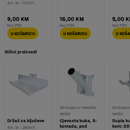
Art. br.
:
101271
9,00 KM
16,00 KM
5,00 
bez PDV
bez PDV
bez PDV
U KOŠARICU
U KOŠARICU
U KOŠ
Slični proizvodi
Dostupan u nekoliko
Dostupan 
opcija
opcija
Držač za ključeve
Cjevasta kuka, 5-
Dupla k
komada, pod
kom: D3
Art. br.
:
265411