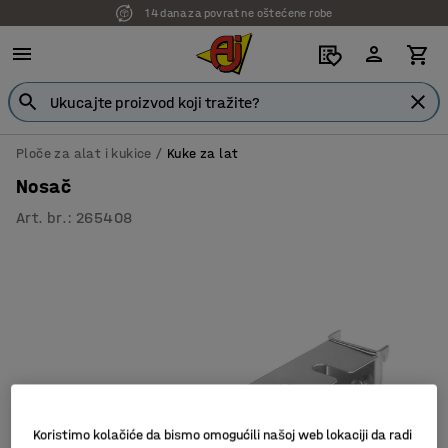
14 dana za povrat ne oštećene robe
Ploče za alat i kukice
Kuke za lat
Nosač
Art. br.
:
265408
Koristimo kolačiće da bismo omogućili našoj web lokaciji da radi