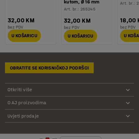
kutom, Ø 16 mm
Art. br.
:
2
Art. br.
:
265245
32,00 KM
18,00
32,00 KM
bez PDV
bez PDV
bez PDV
U KOŠARICU
U KOŠ
U KOŠARICU
OBRATITE SE KORISNIČKOJ PODRŠCI
Otkriti više
O AJ proizvodima
Uvjeti prodaje