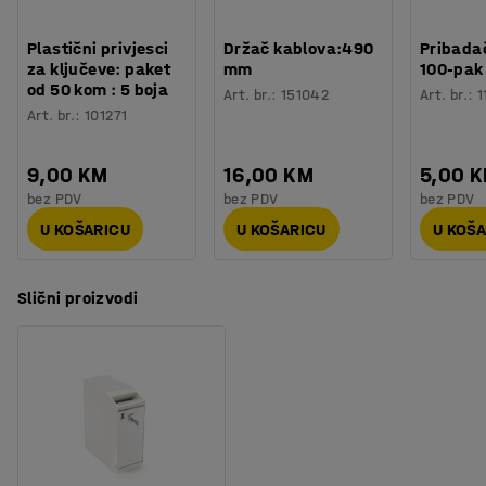
Materijal
:
Metal
redovitim intervalima.
Potreban broj osoba
:
2
Plastični privjesci
Držač kablova:490
Pribadač
Procjena vremena
:
10
Min
Preporučujemo vam da svoj sef sigurno pričvrstite na
za ključeve: paket
mm
100-pak
Težina
:
85,01
kg
od 50 kom : 5 boja
pod ili zid s priloženim montažnim kompletom kako bi
Art. br.
:
151042
Art. br.
:
1
Montaža
:
Dolazi sastavljeno
Art. br.
:
101271
spriječili neovlaštene osobe od krađe.
9,00 KM
16,00 KM
5,00 
bez PDV
bez PDV
bez PDV
U KOŠARICU
U KOŠARICU
U KOŠ
Slični proizvodi