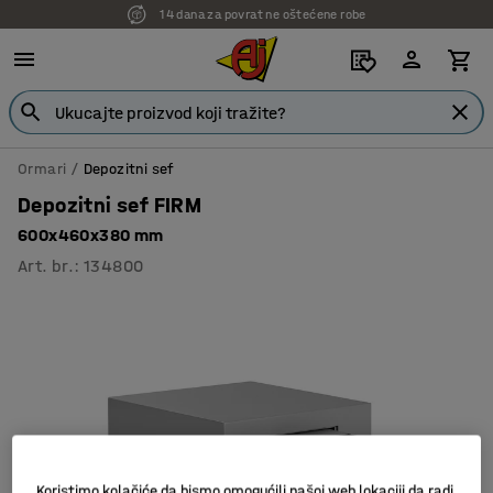
14 dana za povrat ne oštećene robe
Ormari
Depozitni sef
Depozitni sef FIRM
600x460x380 mm
Art. br.
:
134800
Koristimo kolačiće da bismo omogućili našoj web lokaciji da radi