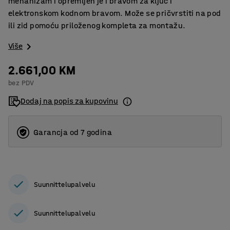
mehanizam i opremljen je i bravom za ključ i
elektronskom kodnom bravom. Može se pričvrstiti na pod
ili zid pomoću priloženog kompleta za montažu.
Više
2.661,00 KM
bez PDV
Dodaj na popis za kupovinu
Garancja od 7 godina
Suunnittelupalvelu
Suunnittelupalvelu