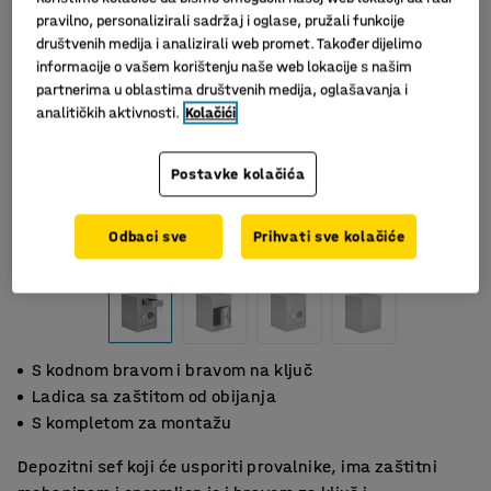
pravilno, personalizirali sadržaj i oglase, pružali funkcije
društvenih medija i analizirali web promet. Također dijelimo
informacije o vašem korištenju naše web lokacije s našim
partnerima u oblastima društvenih medija, oglašavanja i
analitičkih aktivnosti.
Kolačići
Postavke kolačića
Slični proizvodi
Odbaci sve
Prihvati sve kolačiće
S kodnom bravom i bravom na ključ
Ladica sa zaštitom od obijanja
S kompletom za montažu
Depozitni sef koji će usporiti provalnike, ima zaštitni