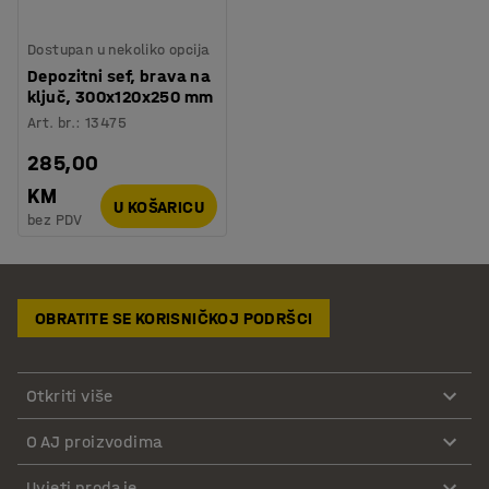
Dostupan u nekoliko opcija
Depozitni sef, brava na
ključ, 300x120x250 mm
Art. br.
:
13475
285,00
KM
U KOŠARICU
bez PDV
OBRATITE SE KORISNIČKOJ PODRŠCI
Otkriti više
O AJ proizvodima
Uvjeti prodaje