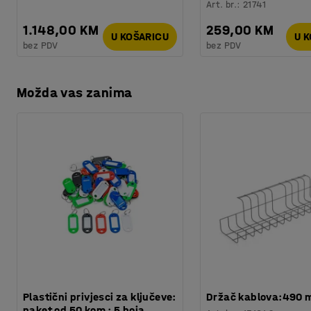
Art. br.
:
21741
1.148,00 KM
259,00 KM
U KOŠARICU
U 
bez PDV
bez PDV
Možda vas zanima
Plastični privjesci za ključeve:
Držač kablova:490
paket od 50 kom : 5 boja