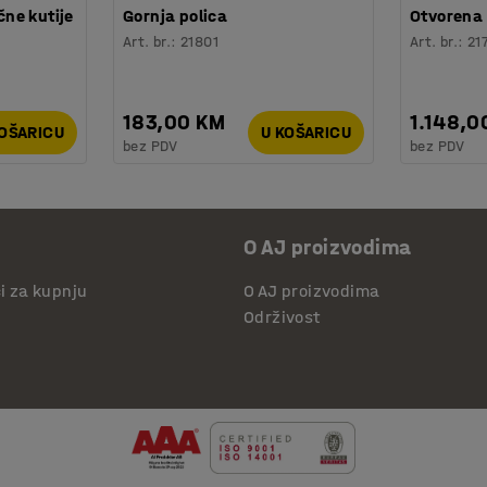
čne kutije
Gornja polica
Otvorena 
Art. br.
:
21801
Art. br.
:
21
183,00 KM
1.148,0
KOŠARICU
U KOŠARICU
bez PDV
bez PDV
O AJ proizvodima
či za kupnju
O AJ proizvodima
Održivost