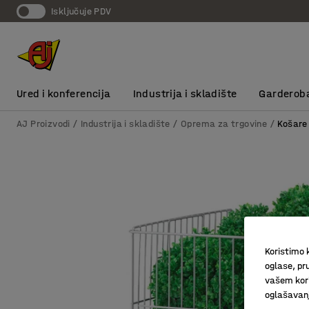
Isključuje PDV
Ured i konferencija
Industrija i skladište
Garderob
AJ Proizvodi
Industrija i skladište
Oprema za trgovine
Košare
Koristimo k
oglase, pru
vašem kori
oglašavanja