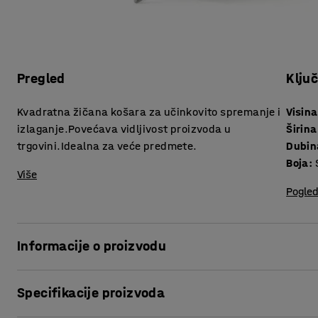
Pregled
Klju
Kvadratna žičana košara za učinkovito spremanje i
Visina
izlaganje.Povećava vidljivost proizvoda u
Širina
trgovini.Idealna za veće predmete.
Dubin
Boja
:
Više
Pogled
Informacije o proizvodu
Predstavite svoju robu s maksimalnim učinkom s veliko
Specifikacije proizvoda
znači da se lako uklapa u svaki prostor.Košara ima četiri
potpuna vidljivost i maksimalna izloženost.Košara od žice 