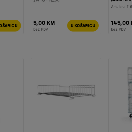
Art. br.
:
11429
Art. br.
:
11
5,00 KM
145,00
KOŠARICU
U KOŠARICU
bez PDV
bez PDV