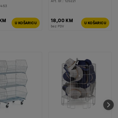
Art. br.
:
125221
6453
 KM
18,00 KM
U KOŠARICU
U KOŠARICU
bez PDV