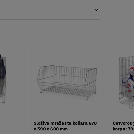
odižu košaru od poda.Donju policu možete
Složiva mrežasta košara 870
Četvorou
x 390 x 600 mm
korpa: 7