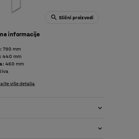
Slični proizvodi
čne informacije
:
790
mm
:
440
mm
a
:
460
mm
Siva
ajte više detalja
m kvadratnom košarom.Jednostavan dizajn
 otvorene stranice uzorka mreže.Tako se dobiva
štedi prostor i kod većih