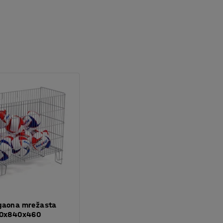
gaona mrežasta
90x840x460