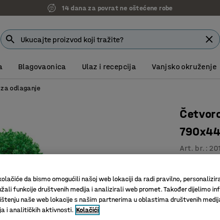
14 dana za povrat ne oštećene robe
a
Blagovaonica
Ulaz i recepcija
Vanjsko okruženje
 za odlaganje
Četvor
790x4
Art. br.
:
20
Odlično z
olačiće da bismo omogućili našoj web lokaciji da radi pravilno, personalizira
Učinkovit
žali funkcije društvenih medija i analizirali web promet. Također dijelimo in
Štedi pro
štenju naše web lokacije s našim partnerima u oblastima društvenih medij
 i analitičkih aktivnosti.
Kolačići
221,00