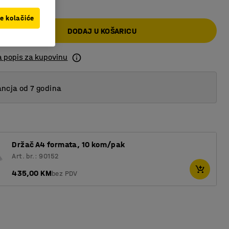
ve kolačiće
DODAJ U KOŠARICU
a popis za kupovinu
ncja od 7 godina
Držač A4 formata, 10 kom/pak
Art. br.: 90152
435,00 KM
bez PDV