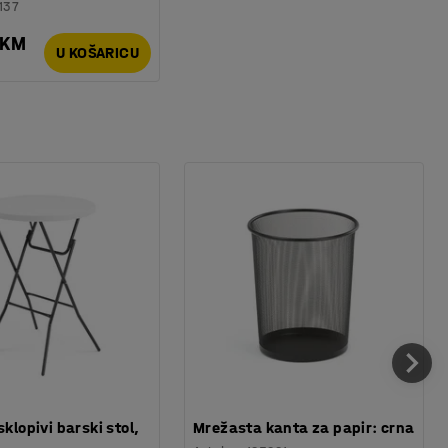
137
 KM
U KOŠARICU
sklopivi barski stol,
Mrežasta kanta za papir: crna