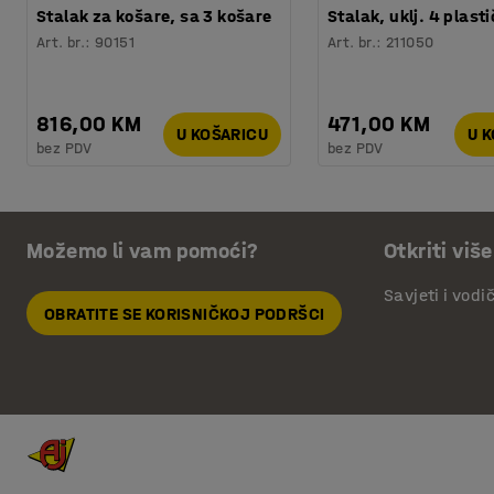
Stalak za košare, sa 3 košare
Stalak, uklj. 4 plasti
Art. br.
:
90151
Art. br.
:
211050
816,00 KM
471,00 KM
U KOŠARICU
U 
bez PDV
bez PDV
Možemo li vam pomoći?
Otkriti više
Savjeti i vodi
OBRATITE SE KORISNIČKOJ PODRŠCI