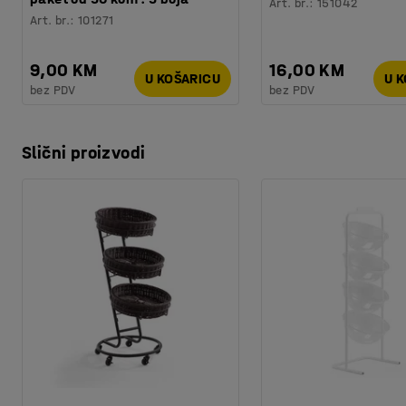
Art. br.
:
151042
Art. br.
:
101271
9,00 KM
16,00 KM
U KOŠARICU
U 
bez PDV
bez PDV
Slični proizvodi