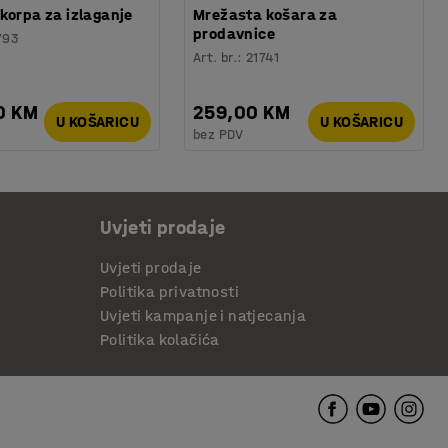
korpa za izlaganje
Mrežasta košara za
prodavnice
793
Art. br.
:
21741
0 KM
259,00 KM
U KOŠARICU
U KOŠARICU
bez PDV
Uvjeti prodaje
Uvjeti prodaje
Politika privatnosti
Uvjeti kampanje i natjecanja
Politika kolačića