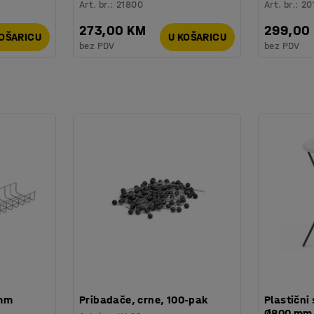
Art. br.
:
21800
Art. br.
:
20
273,00 KM
299,00
KOŠARICU
U KOŠARICU
bez PDV
bez PDV
 mm
Pribadače, crne, 100-pak
Plastični 
Ø800 mm