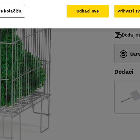
bez PDV
e kolačića
Odbaci sve
Prihvati s
Dodaj n
Gara
Dodaci