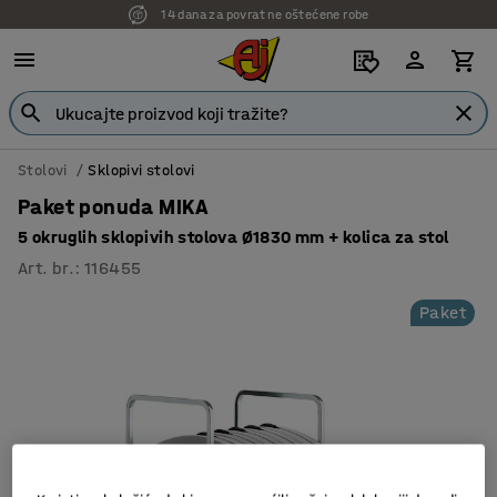
14 dana za povrat ne oštećene robe
Stolovi
Sklopivi stolovi
Paket ponuda MIKA
5 okruglih sklopivih stolova Ø1830 mm + kolica za stol
Art. br.
:
116455
Paket