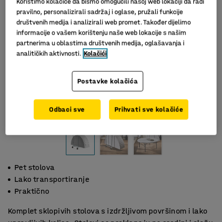
Koristimo kolačiće da bismo omogućili našoj web lokaciji da radi
pravilno, personalizirali sadržaj i oglase, pružali funkcije
društvenih medija i analizirali web promet. Također dijelimo
informacije o vašem korištenju naše web lokacije s našim
partnerima u oblastima društvenih medija, oglašavanja i
analitičkih aktivnosti.
Kolačići
Postavke kolačića
Slični proizvodi
Odbaci sve
Prihvati sve kolačiće
Pet stolova
Lako transportiranje
Praktično
Komplet sklopivih stolova s izdržljivom površinom i lako