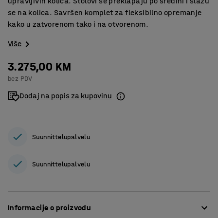
upravljivih kolica. Stolovi se preklapaju po sredini i slažu
se na kolica. Savršen komplet za fleksibilno opremanje
kako u zatvorenom tako i na otvorenom.
Više
3.275,00 KM
bez PDV
Dodaj na popis za kupovinu
Suunnittelupalvelu
Suunnittelupalvelu
Informacije o proizvodu