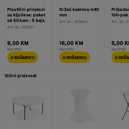
trebate brzo i jednostavno presložiti namještaj.
mm
...
Preklopite stolove i složite ih na kolica koja se mogu lako
Plastični privjesci
Držač kablova:490
Pribadač
za ključeve: paket
mm
100-pak
Prikaži više
spremiti. Opremljena su s četiri kotača, dva su s
od 50 kom : 5 boja
Art. br.
:
151042
Art. br.
:
1
kočnicom.
Art. br.
:
101271
9,00 KM
16,00 KM
5,00 
bez PDV
bez PDV
bez PDV
U KOŠARICU
U KOŠARICU
U KOŠ
Slični proizvodi