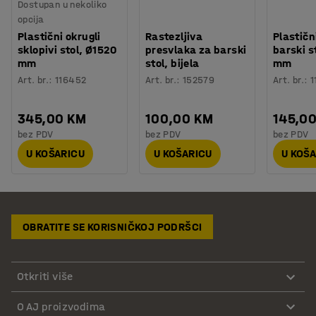
Dostupan u nekoliko
opcija
Plastični okrugli
Rastezljiva
Plastičn
sklopivi stol, Ø1520
presvlaka za barski
barski s
mm
stol, bijela
mm
Art. br.
:
116452
Art. br.
:
152579
Art. br.
:
1
345,00 KM
100,00 KM
145,0
bez PDV
bez PDV
bez PDV
U KOŠARICU
U KOŠARICU
U KOŠ
OBRATITE SE KORISNIČKOJ PODRŠCI
Otkriti više
O AJ proizvodima