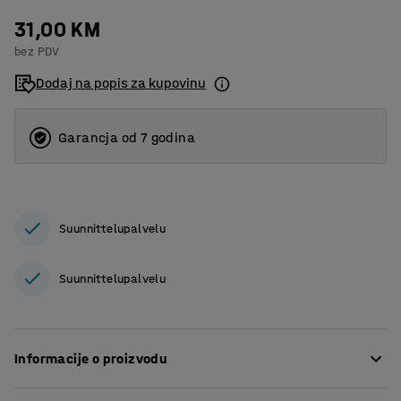
31,00 KM
bez PDV
Dodaj na popis za kupovinu
Garancja od 7 godina
Suunnittelupalvelu
Suunnittelupalvelu
Informacije o proizvodu
Paneli za montažu s prednje strane, stražnje i bočne