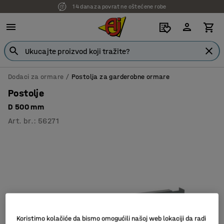
14 dana za povrat ne oštećene robe
Dodaci za ormare
Postolja za garderobne ormare
Postolje
D 500 mm
Art. br.
:
56271
Koristimo kolačiće da bismo omogućili našoj web lokaciji da radi