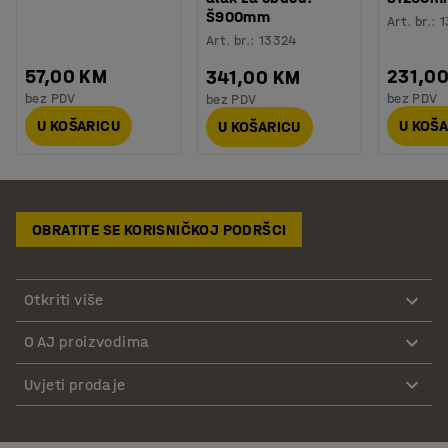
Š900mm
Art. br.
:
1
Art. br.
:
13324
57,00 KM
231,0
341,00 KM
bez PDV
bez PDV
bez PDV
U KOŠARICU
U KOŠ
U KOŠARICU
OBRATITE SE KORISNIČKOJ PODRŠCI
Otkriti više
O AJ proizvodima
Uvjeti prodaje