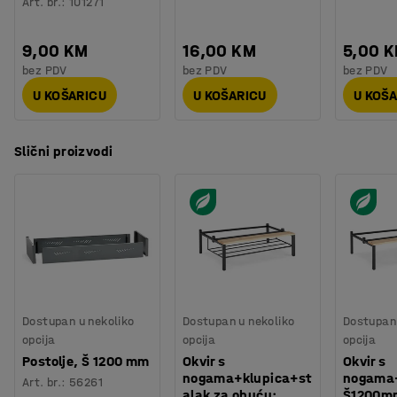
Art. br.
:
101271
9,00 KM
16,00 KM
5,00 
bez PDV
bez PDV
bez PDV
U KOŠARICU
U KOŠARICU
U KOŠ
Slični proizvodi
Dostupan u nekoliko
Dostupan u nekoliko
Dostupan 
opcija
opcija
opcija
Postolje, Š 1200 mm
Okvir s
Okvir s
nogama+klupica+st
nogama
Art. br.
:
56261
alak za obuću:
Š1200m