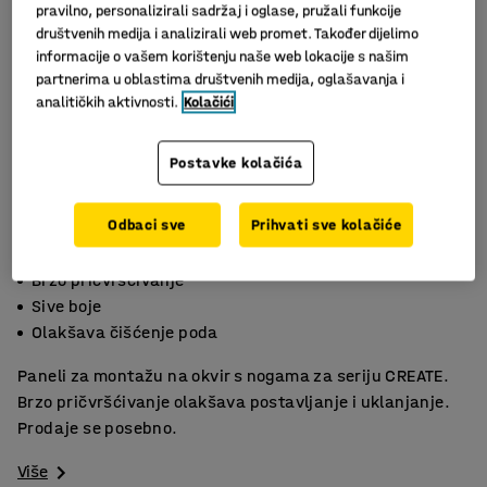
pravilno, personalizirali sadržaj i oglase, pružali funkcije
društvenih medija i analizirali web promet. Također dijelimo
informacije o vašem korištenju naše web lokacije s našim
partnerima u oblastima društvenih medija, oglašavanja i
analitičkih aktivnosti.
Kolačići
Postavke kolačića
Odbaci sve
Prihvati sve kolačiće
Slični proizvodi
Brzo pričvršćivanje
Sive boje
Olakšava čišćenje poda
Paneli za montažu na okvir s nogama za seriju CREATE.
Brzo pričvršćivanje olakšava postavljanje i uklanjanje.
Prodaje se posebno.
Više