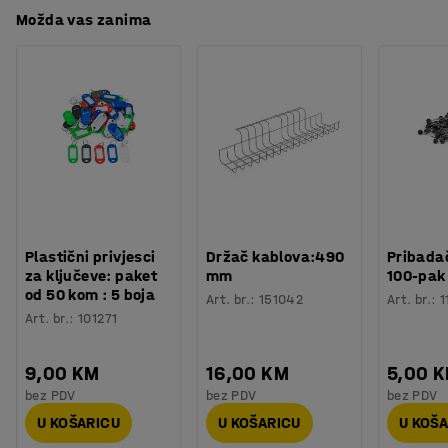
Možda vas zanima
Plastični privjesci
Držač kablova:490
Pribadač
za ključeve: paket
mm
100-pak
od 50 kom : 5 boja
Art. br.
:
151042
Art. br.
:
1
Art. br.
:
101271
9,00 KM
16,00 KM
5,00 
bez PDV
bez PDV
bez PDV
U KOŠARICU
U KOŠARICU
U KOŠ