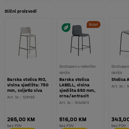
Slični proizvodi
Novi
Dostupan u nekoliko
Dostupan 
opcija
opcija
Barska stolica RIO,
Barska stolica
Stolica 
visina sjedišta: 750
LABELL, visina
Art. br.
:
1
mm, svijetlo siva
sjedišta 650 mm,
crna/antracit
Art. br.
:
128165
Art. br.
:
1040611
265,00 KM
516,00 KM
343,0
bez PDV
bez PDV
bez PDV