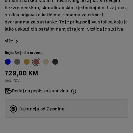
Udobna barska stolica inovativnog dizajna. Sa svojim
bezvremenskim, skandinavskim i jednobojnim dizajnom,
stolica odgovara kafićima, sobama za odmor i
dvoranama za sastanke. To je prilagodljiva stolica koju je
lako uskladiti s ostalim namještajem. Stolica je složiva.
Više
Boja
:
Svijetlo crvena
729,00 KM
bez PDV
Dodaj na popis za kupovinu
Garancja od 7 godina