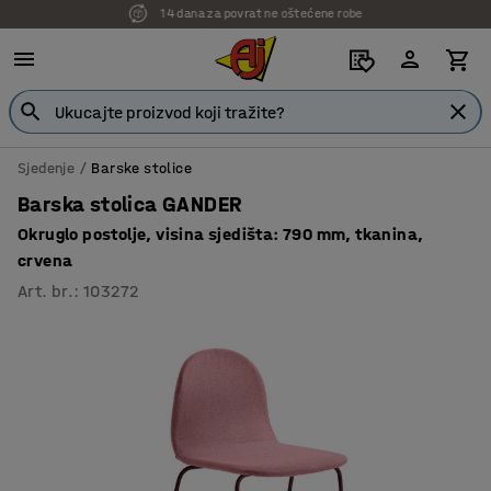
7 godina garancije
Sjedenje
Barske stolice
Barska stolica GANDER
Okruglo postolje, visina sjedišta: 790 mm, tkanina,
crvena
Art. br.
:
103272