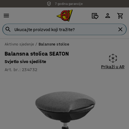
7 godina garancije
Aktivno sjedenje
Balansne stolice
Balansna stolica SEATON
Svjetlo sivo sjedište
Prikaži u AR
Art. br.
:
234732