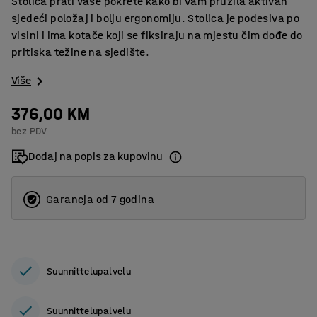
Stolica prati vaše pokrete kako bi vam pružila aktivan
sjedeći položaj i bolju ergonomiju. Stolica je podesiva po
visini i ima kotače koji se fiksiraju na mjestu čim dođe do
pritiska težine na sjedište.
Više
376,00 KM
bez PDV
Dodaj na popis za kupovinu
Garancja od 7 godina
Suunnittelupalvelu
Suunnittelupalvelu