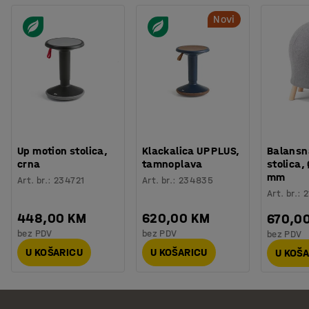
Novi
Up motion stolica,
Klackalica UP PLUS,
Balansn
crna
tamnoplava
stolica
mm
Art. br.
:
234721
Art. br.
:
234835
Art. br.
:
2
448,00 KM
620,00 KM
670,0
bez PDV
bez PDV
bez PDV
U KOŠARICU
U KOŠARICU
U KOŠ