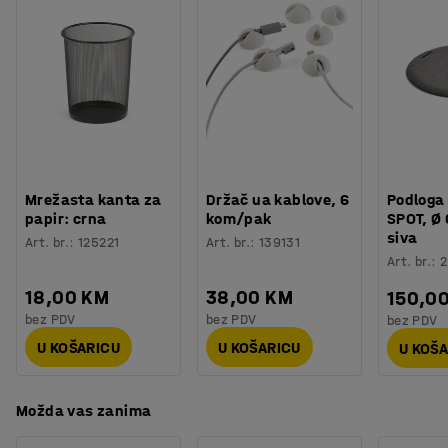
Montaža
:
Dolazi nesastavljeno
cijeli dan, lako je možete podijeliti s kolegama u uredu.
Stolica je prikladna za korištenje u različitim područjima
u uredu. Idealna za korištenje za vašim radnim stolom ili
u sobi za sastanke.
Mrežasta kanta za
Držač ua kablove, 6
Podloga 
papir: crna
kom/pak
SPOT, Ø
siva
Art. br.
:
125221
Art. br.
:
139131
Art. br.
:
2
18,00 KM
38,00 KM
150,0
bez PDV
bez PDV
bez PDV
U KOŠARICU
U KOŠARICU
U KOŠ
Možda vas zanima