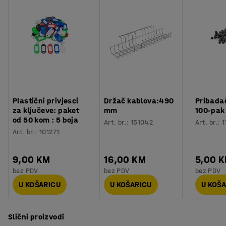
Plastični privjesci
Držač kablova:490
Pribadač
za ključeve: paket
mm
100-pak
od 50 kom : 5 boja
Art. br.
:
151042
Art. br.
:
1
Art. br.
:
101271
9,00 KM
16,00 KM
5,00 
bez PDV
bez PDV
bez PDV
U KOŠARICU
U KOŠARICU
U KOŠ
Slični proizvodi