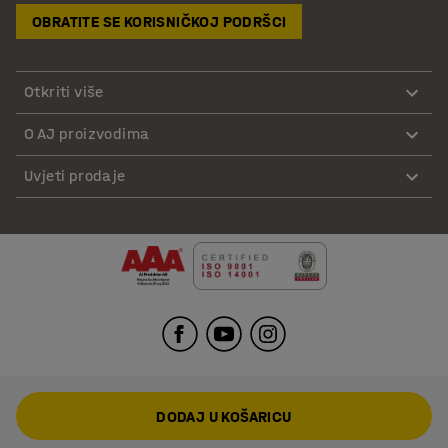
OBRATITE SE KORISNIČKOJ PODRŠCI
Otkriti više
O AJ proizvodima
Uvjeti prodaje
DODAJ U KOŠARICU