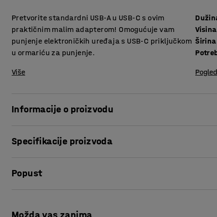
Pretvorite standardni USB-A u USB-C s ovim
Dužin
praktičnim malim adapterom! Omogućuje vam
Visina
punjenje elektroničkih uređaja s USB-C priključkom
Širina
u ormariću za punjenje.
Potre
Više
Pogled
Informacije o proizvodu
Kupite ovaj adapter kako bi mogli puniti elektroničke ur
Specifikacije proizvoda
punjenje.
Dužina
:
158
mm
Adapter ima tanak, ultrakompaktan dizajn koji olakšava k
Popust
Visina
:
5
mm
standardnu ​​USB utičnicu i spojite svoj konektor na novi 
Širina
:
69
mm
veličini, adapter ne blokira druge utičnice, tako da možete
Potreban broj osoba
:
1
Ispis stranice
Procjena vremena
:
15
Min
Možda vas zanima