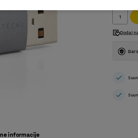
bez PDV
Dodaj n
Gara
Suun
Suun
čne informacije