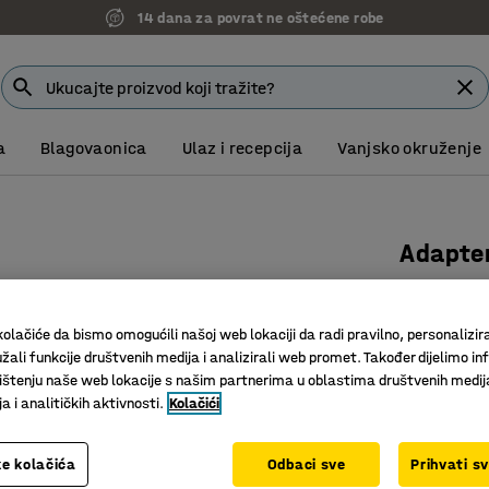
7 godina garancije
a
Blagovaonica
Ulaz i recepcija
Vanjsko okruženje
Adapter
USB-A na
Art. br.
:
20
olačiće da bismo omogućili našoj web lokaciji da radi pravilno, personalizira
žali funkcije društvenih medija i analizirali web promet. Također dijelimo in
Pretvara
štenju naše web lokacije s našim partnerima u oblastima društvenih medij
Mali i pr
 i analitičkih aktivnosti.
Kolačići
Brza i st
32,00 
e kolačića
Odbaci sve
Prihvati s