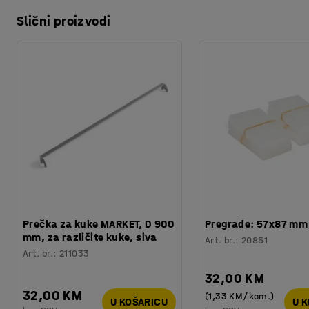
Slični proizvodi
Prečka za kuke MARKET, D 900
Pregrade: 57x87 mm
mm, za različite kuke, siva
Art. br.
:
20851
Art. br.
:
211033
32,00 KM
32,00 KM
(1,33 KM/kom.)
U KOŠARICU
U 