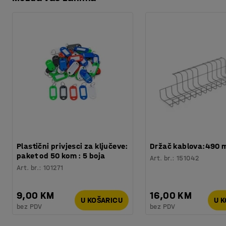
Preuzmite upute za održavanjen
Težina
:
0,01
kg
Recycling of electronic waste
Plastični privjesci za ključeve:
Držač kablova:490
paket od 50 kom : 5 boja
Art. br.
:
151042
Art. br.
:
101271
9,00 KM
16,00 KM
U KOŠARICU
U 
bez PDV
bez PDV