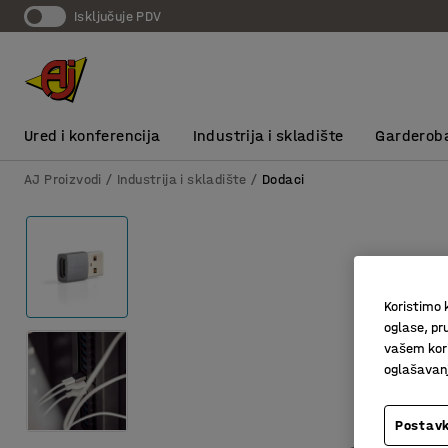
Isključuje PDV
Ured i konferencija
Industrija i skladište
Garderob
AJ Proizvodi
Industrija i skladište
Dodaci
Koristimo k
oglase, pru
vašem kori
oglašavanja
Postavk