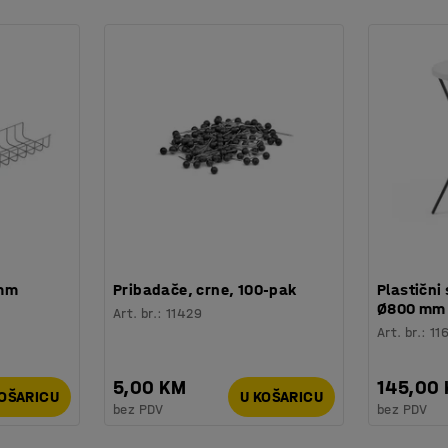
 mm
Pribadače, crne, 100-pak
Plastični 
Ø800 mm
Art. br.
:
11429
Art. br.
:
11
5,00 KM
145,00
KOŠARICU
U KOŠARICU
bez PDV
bez PDV