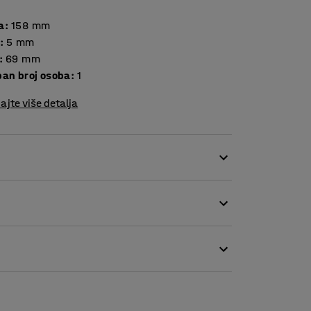
a
:
158
mm
:
5
mm
:
69
mm
ban broj osoba
:
1
ajte više detalja
eđaje s USB-C u svom RECHARGE ormariću za
orištenje. Samo uključite adapter u
USB-C priključak. Zahvaljujući kompaktnoj
 lako uključiti druge konektore pored njega.