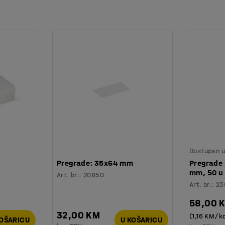
Dostupan u 
Pregrade: 35x64 mm
Pregrade 
mm, 50 u 
Art. br.
:
20850
Art. br.
:
23
58,00 
32,00 KM
(1,16 KM/k
KOŠARICU
U KOŠARICU