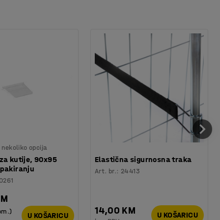
nekoliko opcija
za kutije, 90x95
Elastična sigurnosna traka
pakiranju
Art. br.
:
24413
0261
KM
14,00 KM
om.)
U KOŠARICU
U KOŠARICU