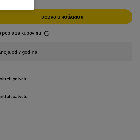
DODAJ U KOŠARICU
a popis za kupovinu
ncja od 7 godina
nittelupalvelu
nittelupalvelu