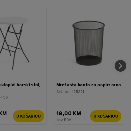
sklopivi barski stol,
Mrežasta kanta za papir: crna
Art. br.
:
125221
6453
 KM
18,00 KM
U KOŠARICU
U KOŠARICU
bez PDV