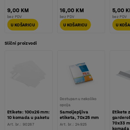
9,00 KM
16,00 KM
5,00 
bez PDV
bez PDV
bez PDV
U KOŠARICU
U KOŠARICU
U KOŠ
Slični proizvodi
Dostupan u nekoliko
opcija
Etikete: 100x26 mm:
Samoljepljiva
Etikete 
10 komada u paketu
etiketa, 70x25 mm
gardero
70x33 m
Art. br.
:
90267
Art. br.
:
24925
komada 