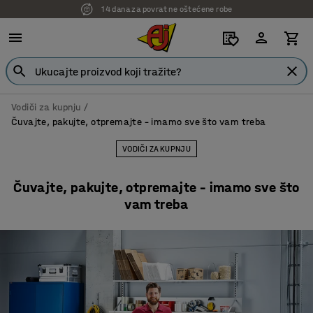
14 dana za povrat ne oštećene robe
7 godina garancije
Vodiči za kupnju
Čuvajte, pakujte, otpremajte – imamo sve što vam treba
VODIČI ZA KUPNJU
Čuvajte, pakujte, otpremajte – imamo sve što
vam treba