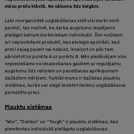
mūsu preču klāstā. No sākuma līdz beigām.
Labi noorganizētā uzglabāšanas vidē visi darbi norit
pareizi, tas nozīmē, ka darba augstumu iespējams
pielāgot katram darbiniekam individuāli. Šim nolūkam
arī nepieciešami produkti, kas atvieglo apstrādi, kad
preci vajag pacelt vai nolaist, iesaiņot un pēc tam
pārvietot no punkta A uz punktu B. Mēs piedāvājam visu
nepieciešamo no iesaiņošanas galdiem ar regulējamu
augstumu līdz ratiņiem un pacelšanas aprīkojumam
dažādiem mērķiem. Turklāt mums ir dažādas plauktu
sistēmas, kurās var viegli ievietot ikvienu uzglabāšanai
paredzēto preci.
Plauktu sistēmas
“Mix”, “Combo” un “Tough” ir plauktu sistēmas, kas
piemērotas individuāli pielāgotu uzglabāšanas