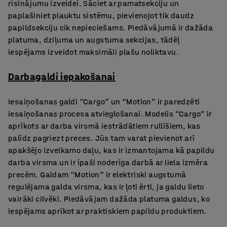
risinājumu izveidei. Sāciet ar pamatsekciju un
paplašiniet plauktu sistēmu, pievienojot tik daudz
papildsekciju cik nepieciešams. Piedāvājumā ir dažāda
platuma, dziļuma un augstuma sekcijas, tādēļ
iespējams izveidot maksimāli plašu noliktavu.
Darbagaldi iepakošanai
Iesaiņošanas galdi “Cargo” un “Motion” ir paredzēti
iesaiņošanas procesa atvieglošanai. Modelis “Cargo” ir
aprīkots ar darba virsmā iestrādātiem rullīšiem, kas
palīdz pagriezt preces. Jūs tam varat pievienot arī
apakšējo izvelkamo daļu, kas ir izmantojama kā papildu
darba virsma un ir īpaši noderīga darbā ar liela izmēra
precēm. Galdam “Motion” ir elektriski augstumā
regulējama galda virsma, kas ir ļoti ērti, ja galdu lieto
vairāki cilvēki. Piedāvājam dažāda platuma galdus, ko
iespējams aprīkot ar praktiskiem papildu produktiem.