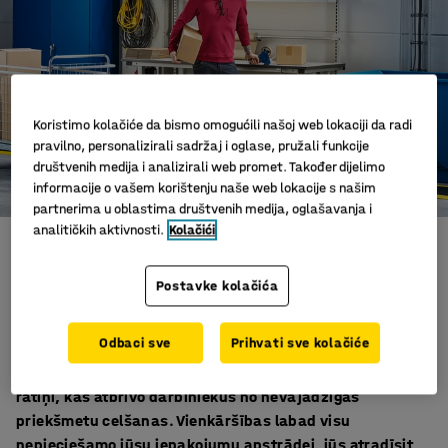
Koristimo kolačiće da bismo omogućili našoj web lokaciji da radi
pravilno, personalizirali sadržaj i oglase, pružali funkcije
društvenih medija i analizirali web promet. Također dijelimo
informacije o vašem korištenju naše web lokacije s našim
partnerima u oblastima društvenih medija, oglašavanja i
analitičkih aktivnosti.
Kolačići
Ikviena ķēde ir tieši tik stipra, cik stiprs ir tās vājākais
posms. Šī patiesība ir spēkā arī veidojot efektīvu
Postavke kolačića
loģistikas plūsmu. Tam jums ir nepieciešama praktiska
plauktu sistēma, kuru var paplašināt atbilstoši
Odbaci sve
Prihvati sve kolačiće
vajadzībām. Teicami noder arī iesaiņošanas stacijas,
kas atvieglo pakošanas darbu kā arī viegli pārvietojami
ratiņi, kas atbrīvo darbiniekus no nevajadzīgas
priekšmetu celšanas. Vienkāršības labad visu
nepieciešamo jūsu iepakojumu apstrādei, jūs atradīsit