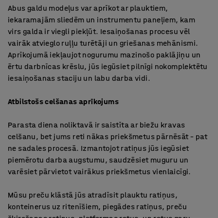
Abus galdu modeļus var aprīkot ar plauktiem,
iekaramajām sliedēm un instrumentu paneļiem, kam
virs galda ir viegli piekļūt. Iesaiņošanas procesu vēl
vairāk atvieglo ruļļu turētāji un griešanas mehānismi.
Aprīkojumā iekļaujot nogurumu mazinošo paklājiņu un
ērtu darbnīcas krēslu, jūs iegūsiet pilnīgi nokomplektētu
iesaiņošanas staciju un labu darba vidi.
Atbilstošs celšanas aprīkojums
Parasta diena noliktavā ir saistīta ar biežu kravas
celšanu, bet jums reti nākas priekšmetus pārnēsāt – pat
ne sadales procesā. Izmantojot ratiņus jūs iegūsiet
piemērotu darba augstumu, saudzēsiet muguru un
varēsiet pārvietot vairākus priekšmetus vienlaicīgi.
Mūsu preču klāstā jūs atradīsit plauktu ratiņus,
konteinerus uz ritenīšiem, piegādes ratiņus, preču