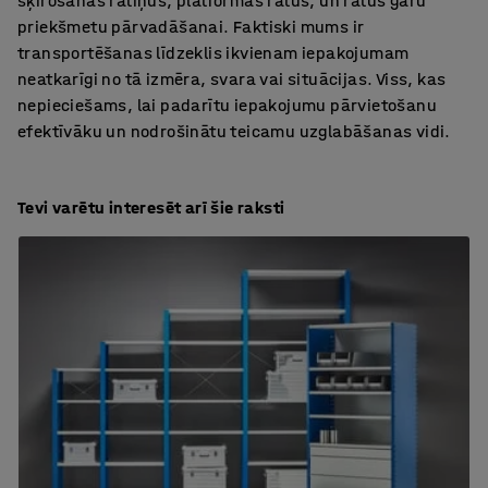
šķirošanas ratiņus, platformas ratus, un ratus garu
priekšmetu pārvadāšanai. Faktiski mums ir
transportēšanas līdzeklis ikvienam iepakojumam
neatkarīgi no tā izmēra, svara vai situācijas. Viss, kas
nepieciešams, lai padarītu iepakojumu pārvietošanu
efektīvāku un nodrošinātu teicamu uzglabāšanas vidi.
Tevi varētu interesēt arī šie raksti