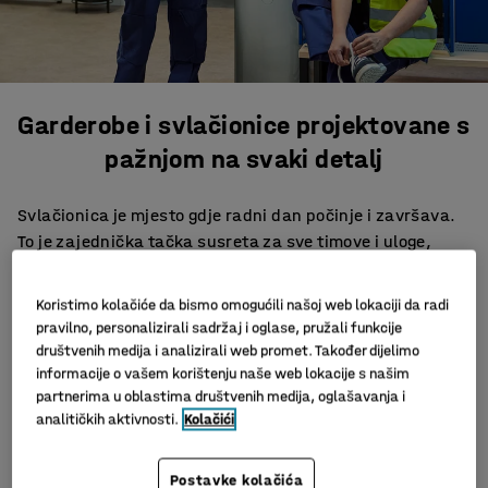
Garderobe i svlačionice projektovane s
pažnjom na svaki detalj
Svlačionica je mjesto gdje radni dan počinje i završava.
To je zajednička tačka susreta za sve timove i uloge,
zbog čega mora biti prilagođena svima. Loše planiran
prostor brzo postaje pretrpan i bezličan. Kako bismo to
Koristimo kolačiće da bismo omogućili našoj web lokaciji da radi
izbjegli, kreirali smo koncepte interijera koji spajaju
pravilno, personalizirali sadržaj i oglase, pružali funkcije
funkcionalne ormariće i klupe od pažljivo biranih
društvenih medija i analizirali web promet. Također dijelimo
materijala i boja. Rezultat je ugodan, organizovan i
informacije o vašem korištenju naše web lokacije s našim
partnerima u oblastima društvenih medija, oglašavanja i
motivirajući prostor. Bez obzira na smjenu ili vrstu posla
analitičkih aktivnosti.
Kolačići
– svatko zaslužuje svlačionicu koja pruža udobnost,
privatnost i osjećaj dobrodošlice.
Postavke kolačića