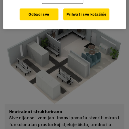
Odbaci sve
Prihvati sve kolačiće
Neutralno i strukturirano
Sive nijanse i zemljani tonovi pomažu stvoriti miran i
funkcionalan prostor koji djeluje čisto, uredno i u