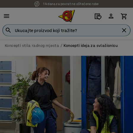
7 godina garancije
Koncepti stila radnog mjesta
Koncepti ideja za svlačionicu