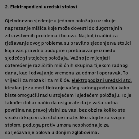
2. Elektropodizni uredski stolovi
Cjelodnevno sjedenje u jednom položaju uzrokuje
naprezanje mišića koje može dovesti do dugotrajnih
zdravstvenih problema i bolova. Najbolji načini za
rješavanje ovog problema su pravilno sjedenje na stolici
koja vas pravilno podupire i prebacivanje između
sjedećeg i stojećeg položaja. Važno je mijenjati
opterećenje različitih mišićnih skupina tijekom radnog
dana, kao i odvajanje vremena za odmor i oporavak. To
vrijedi i za mozak i za mišiće.
Elektropodizni uredski stol
idealan je za modificiranje vašeg radnog područja kako
biste omogućili rad u stojećem i sjedećem položaju. To je
također dobar način da osigurate da je vaša radna
površina na pravoj visini za vas, bez obzira koliko ste
visoki ili koju vrstu stolice imate. Ako stojite za svojim
stolom, podloga protiv umora neophodna je za
sprječavanje bolova u donjim zglobovima.