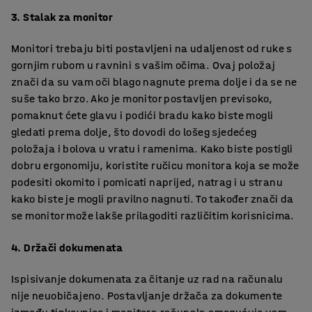
3. Stalak za monitor
Monitori trebaju biti postavljeni na udaljenost od ruke s
gornjim rubom u ravnini s vašim očima. Ovaj položaj
znači da su vam oči blago nagnute prema dolje i da se ne
suše tako brzo. Ako je monitor postavljen previsoko,
pomaknut ćete glavu i podići bradu kako biste mogli
gledati prema dolje, što dovodi do lošeg sjedećeg
položaja i bolova u vratu i ramenima. Kako biste postigli
dobru ergonomiju, koristite ručicu monitora koja se može
podesiti okomito i pomicati naprijed, natrag i u stranu
kako biste je mogli pravilno nagnuti. To također znači da
se monitor može lakše prilagoditi različitim korisnicima.
4. Držači dokumenata
Ispisivanje dokumenata za čitanje uz rad na računalu
nije neuobičajeno. Postavljanje držača za dokumente