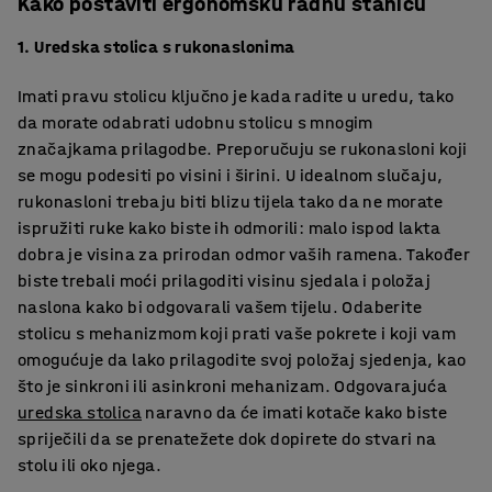
Kako postaviti ergonomsku radnu stanicu
1. Uredska stolica s rukonaslonima
Imati pravu stolicu ključno je kada radite u uredu, tako
da morate odabrati udobnu stolicu s mnogim
značajkama prilagodbe. Preporučuju se rukonasloni koji
se mogu podesiti po visini i širini. U idealnom slučaju,
rukonasloni trebaju biti blizu tijela tako da ne morate
ispružiti ruke kako biste ih odmorili: malo ispod lakta
dobra je visina za prirodan odmor vaših ramena. Također
biste trebali moći prilagoditi visinu sjedala i položaj
naslona kako bi odgovarali vašem tijelu. Odaberite
stolicu s mehanizmom koji prati vaše pokrete i koji vam
omogućuje da lako prilagodite svoj položaj sjedenja, kao
što je sinkroni ili asinkroni mehanizam. Odgovarajuća
uredska stolica
naravno da će imati kotače kako biste
spriječili da se prenatežete dok dopirete do stvari na
stolu ili oko njega.