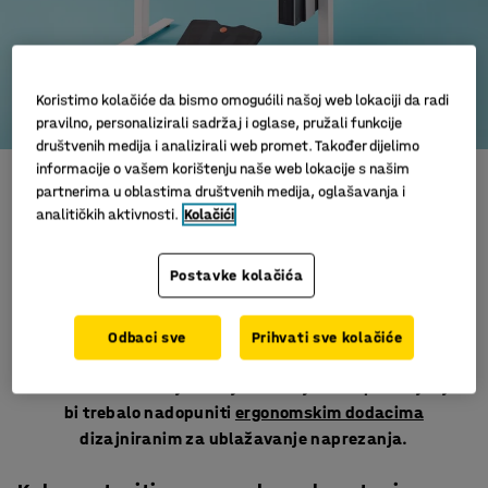
Koristimo kolačiće da bismo omogućili našoj web lokaciji da radi
pravilno, personalizirali sadržaj i oglase, pružali funkcije
društvenih medija i analizirali web promet. Također dijelimo
informacije o vašem korištenju naše web lokacije s našim
Savršen ergonomski radni prostor –
partnerima u oblastima društvenih medija, oglašavanja i
analitičkih aktivnosti.
Kolačići
pred vama!
Postavke kolačića
Koliko često se nađete nagnuti nad stolom pogrbljenih
leđa i napetih ramena? Ono što obično slijedi su bolovi u
vratu, ramenima i leđima, što može dovesti do
Odbaci sve
Prihvati sve kolačiće
dugotrajnih ozljeda. Dobra uredska stolica i pravi radni
stol dobar su temelj za bolji i zdraviji radni položaj. Njih
bi trebalo nadopuniti
ergonomskim dodacima
dizajniranim za ublažavanje naprezanja.