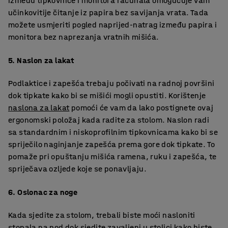
između tipkovnice i monitora računala omogućuje vam
učinkovitije čitanje iz papira bez savijanja vrata. Tada
možete usmjeriti pogled naprijed-natrag između papira i
monitora bez naprezanja vratnih mišića.
5. Naslon za lakat
Podlaktice i zapešća trebaju počivati na radnoj površini
dok tipkate kako bi se mišići mogli opustiti. Korištenje
naslona za lakat
pomoći će vam da lako postignete ovaj
ergonomski položaj kada radite za stolom. Naslon radi
sa standardnim i niskoprofilnim tipkovnicama kako bi se
spriječilo naginjanje zapešća prema gore dok tipkate. To
pomaže pri opuštanju mišića ramena, ruku i zapešća, te
spriječava ozljede koje se ponavljaju.
6. Oslonac za noge
Kada sjedite za stolom, trebali biste moći nasloniti
stopala na pod dok sjedite zavaljeni u stolici kako biste