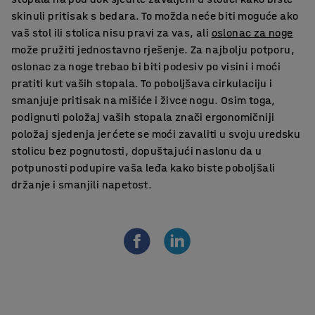
skinuli pritisak s bedara. To možda neće biti moguće ako
vaš stol ili stolica nisu pravi za vas, ali
oslonac za noge
može pružiti jednostavno rješenje. Za najbolju potporu,
oslonac za noge trebao bi biti podesiv po visini i moći
pratiti kut vaših stopala. To poboljšava cirkulaciju i
smanjuje pritisak na mišiće i živce nogu. Osim toga,
podignuti položaj vaših stopala znači ergonomičniji
položaj sjedenja jer ćete se moći zavaliti u svoju uredsku
stolicu bez pognutosti, dopuštajući naslonu da u
potpunosti podupire vaša leđa kako biste poboljšali
držanje i smanjili napetost.