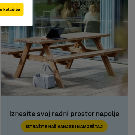
ve kolačiće
Iznesite svoj radni prostor napolje
ISTRAŽITE NAŠ VANJSKI NAMJEŠTAJ