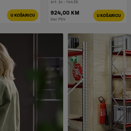
Art. br.
:
14435
924,00 KM
U KOŠARICU
U KOŠARICU
bez PDV