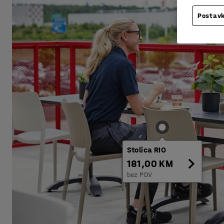
Postavk
Stolica RIO
181,00 KM
bez PDV