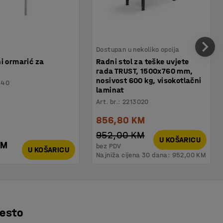
Dostupan u nekoliko opcija
i ormarić za
Radni stol za teške uvjete
rada TRUST, 1500x760 mm,
nosivost 600 kg, visokotlačni
140
laminat
Art. br.
:
2213020
856,80 KM
952,00 KM
U KOŠARICU
KM
bez PDV
U KOŠARICU
Najniža cijena 30 dana:
952,00 KM
jesto