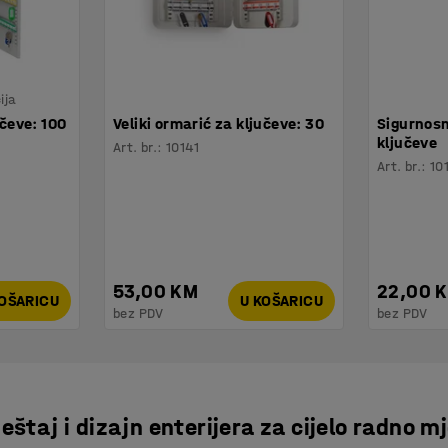
ija
učeve: 100
Veliki ormarić za ključeve: 30
Sigurnosn
ključeve
Art. br.
:
10141
Art. br.
:
10
53,00 KM
22,00 
KOŠARICU
U KOŠARICU
bez PDV
bez PDV
štaj i dizajn enterijera za cijelo radno m