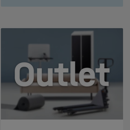
Uredska stolica STANLEY s
Up motion stolica,
naslonom za glavu i podesivim
Art. br.
:
234721
rukonaslonom, crna