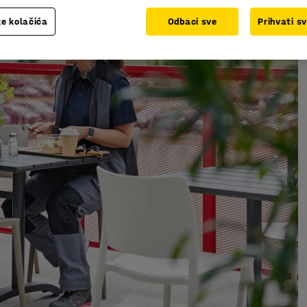
e kolačića
Odbaci sve
Prihvati s