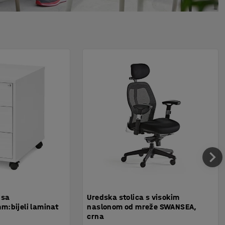
 sa
Uredska stolica s visokim
:bijeli laminat
naslonom od mreže SWANSEA,
crna