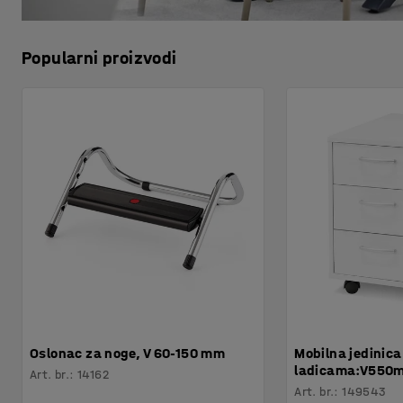
Popularni proizvodi
Oslonac za noge, V 60-150 mm
Mobilna jedinica
ladicama:V550mm
Art. br.
:
14162
Art. br.
:
149543