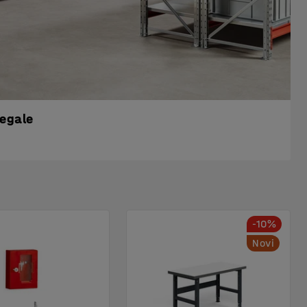
regale
-10%
Novi