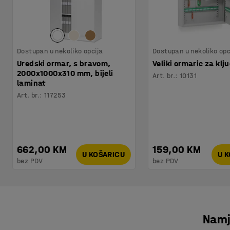
Dostupan u nekoliko opcija
Dostupan u nekoliko opc
Uredski ormar, s bravom,
Veliki ormaric za klj
2000x1000x310 mm, bijeli
Art. br.
:
10131
laminat
Art. br.
:
117253
662,00 KM
159,00 KM
U KOŠARICU
U 
bez PDV
bez PDV
Namje